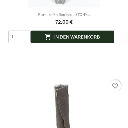
Bordure En Rouleau - STONE...
72,00 €

IN DEN WARENKORB
favorite_border