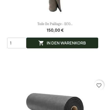
Toile De Paillage - ECO...
150,00 €

IN DEN WARENKORB
favorite_border