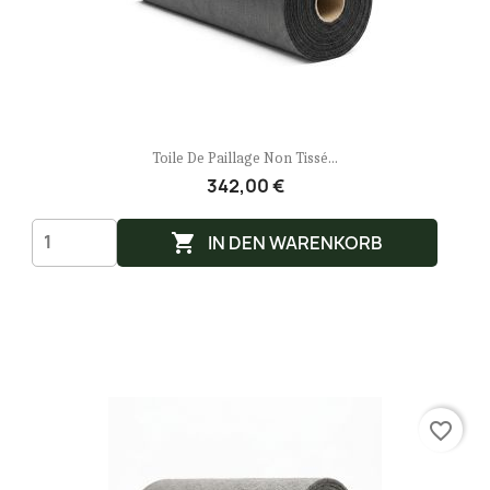
Toile De Paillage Non Tissé...
342,00 €

IN DEN WARENKORB
favorite_border