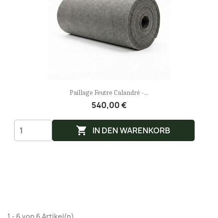
Paillage Feutre Calandré -...
540,00 €

IN DEN WARENKORB
1 - 6 von 6 Artikel(n)