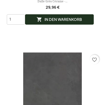
Dalle Grès Cérame -...
29,96 €

IN DEN WARENKORB
favorite_border