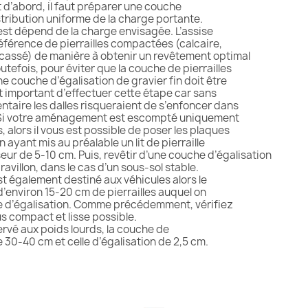
t d’abord, il faut préparer une couche
ribution uniforme de la charge portante.
st dépend de la charge envisagée. L’assise
férence de pierrailles compactées (calcaire,
sé) de manière à obtenir un revêtement optimal
efois, pour éviter que la couche de pierrailles
 couche d’égalisation de gravier fin doit être
 important d’effectuer cette étape car sans
ire les dalles risqueraient de s’enfoncer dans
Si votre aménagement est escompté uniquement
alors il vous est possible de poser les plaques
ayant mis au préalable un lit de pierraille
de 5-10 cm. Puis, revêtir d’une couche d’égalisation
villon, dans le cas d’un sous-sol stable.
st également destiné aux véhicules alors le
environ 15-20 cm de pierrailles auquel on
d’égalisation. Comme précédemment, vérifiez
us compact et lisse possible.
rvé aux poids lourds, la couche de
30-40 cm et celle d’égalisation de 2,5 cm.