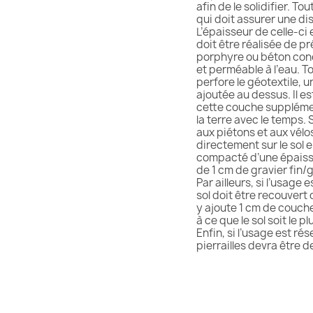
afin de le solidifier. Tou
qui doit assurer une dist
L’épaisseur de celle-ci e
doit être réalisée de pré
porphyre ou béton concas
et perméable à l’eau. Tout
perfore le géotextile, une
ajoutée au dessus. Il est
cette couche supplémenta
la terre avec le temps. 
aux piétons et aux vélos, 
directement sur le sol en 
compacté d’une épaisseur 
de 1 cm de gravier fin/gra
Par ailleurs, si l’usage e
sol doit être recouvert d’
y ajoute 1 cm de couche 
à ce que le sol soit le pl
Enfin, si l’usage est rése
pierrailles devra être de 