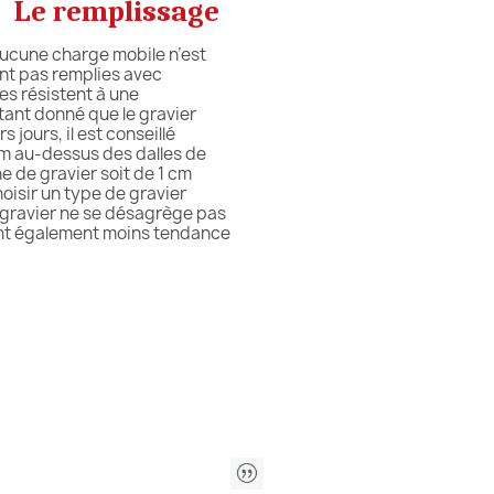
Le remplissage
ucune charge mobile n’est
ont pas remplies avec
s résistent à une
nt donné que le gravier
jours, il est conseillé
m au-dessus des dalles de
 de gravier soit de 1 cm
isir un type de gravier
gravier ne se désagrège pas
nt également moins tendance