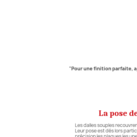
"
Pour une finition parfaite,
La pose d
Les dalles souples recouvrent
Leur pose est dés lors partic
précision les plaques les unes