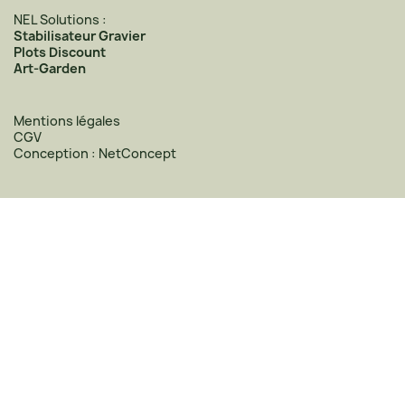
NEL Solutions :
Stabilisateur Gravier
Plots Discount
Art-Garden
Mentions légales
CGV
Conception : NetConcept