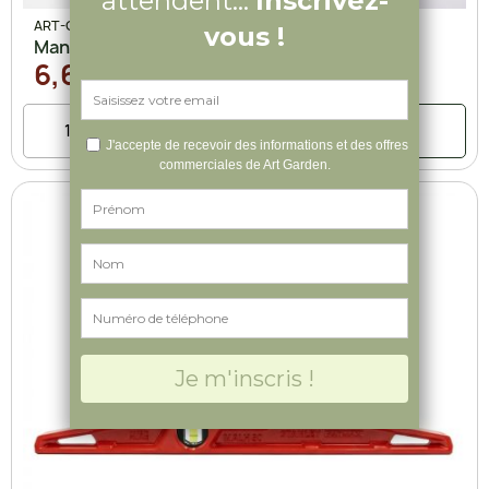
ART-GARDEN
Manche pour râteau
6,60 €
Ajouter au panier