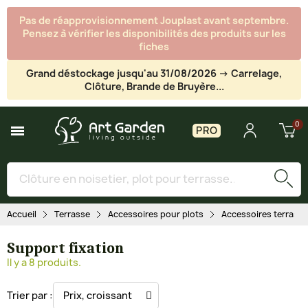
Pas de réapprovisionnement Jouplast avant septembre.
Pensez à vérifier les disponibilités des produits sur les
fiches
Grand déstockage jusqu'au 31/08/2026 -> Carrelage,
Clôture, Brande de Bruyère...
PRO
Accueil
Terrasse
Accessoires pour plots
Accessoires terrasse
Support fixation
Il y a 8 produits.
Trier par :