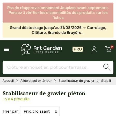
Pas de réapprovisionnement Jouplast avant septembre.
Pensez à vérifier les disponibilités des produits sur les
fiches
Grand déstockage jusqu'au 31/08/2026 -> Carrelage,
Clôture, Brande de Bruyère...
PRO
Accueil
Allée et sol extérieur
Stabilisateur de gravier
Stabilisa
Stabilisateur de gravier piéton
Il y a 4 produits.
Trier par :