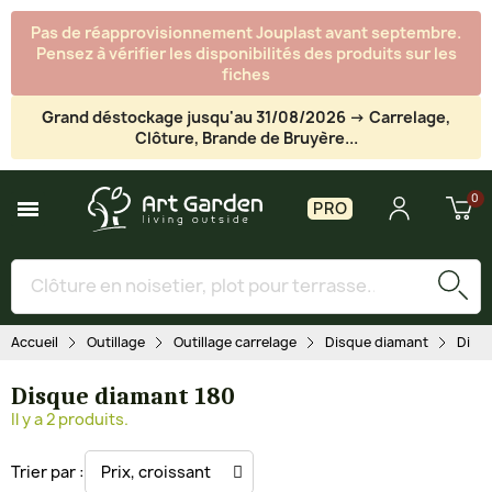
Pas de réapprovisionnement Jouplast avant septembre.
Pensez à vérifier les disponibilités des produits sur les
fiches
Grand déstockage jusqu'au 31/08/2026 -> Carrelage,
Clôture, Brande de Bruyère...
PRO
Accueil
Outillage
Outillage carrelage
Disque diamant
Disq
Disque diamant 180
Il y a 2 produits.
Trier par :