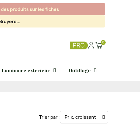
des produits sur les fiches
ruyère...
PRO
Luminaire extérieur
Outillage
Trier par :