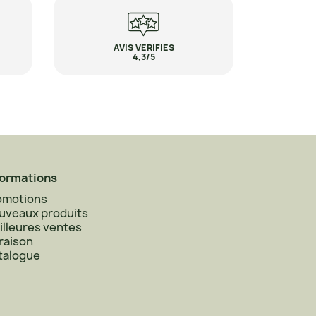
AVIS VERIFIES
4,3/5
formations
omotions
uveaux produits
illeures ventes
raison
talogue