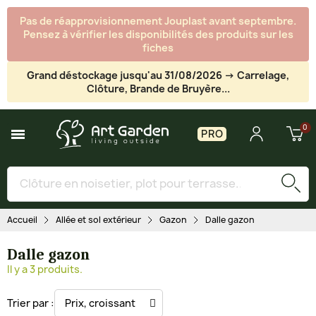
Pas de réapprovisionnement Jouplast avant septembre.
Pensez à vérifier les disponibilités des produits sur les
fiches
Grand déstockage jusqu'au 31/08/2026 -> Carrelage,
Clôture, Brande de Bruyère...
PRO
Accueil
Allée et sol extérieur
Gazon
Dalle gazon
Dalle gazon
Il y a 3 produits.
Trier par :