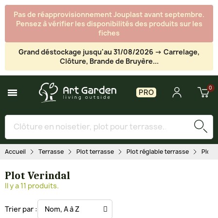
Pas de réapprovisionnement Jouplast avant septembre.
Pensez à vérifier les disponibilités des produits sur les
fiches
Grand déstockage jusqu'au 31/08/2026 -> Carrelage,
Clôture, Brande de Bruyère...
PRO
Accueil
Terrasse
Plot terrasse
Plot réglable terrasse
Plot 
Plot Verindal
Il y a 11 produits.
Trier par :