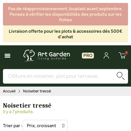
Pas de réapprovisionnement Jouplast avant septembre.
Pensez à vérifier les disponibilités des produits sur les
fiches
Livraison offerte pour les plots & accessoires dès 500€
d'achat
PRO
Accueil
Noisetier tressé
Noisetier tressé
Il y a 7 produits.
Trier par :