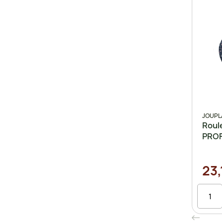
JOUPL
Roul
PROF
23,