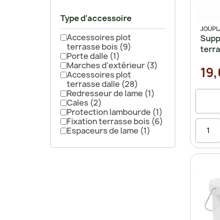
Type d'accessoire
JOUPL
Accessoires plot
Suppo
terrasse bois
(9)
terr
Porte dalle
(1)
Marches d'extérieur
(3)
19,
Accessoires plot
terrasse dalle
(28)
Redresseur de lame
(1)
Cales
(2)
Protection lambourde
(1)
Fixation terrasse bois
(6)
Espaceurs de lame
(1)