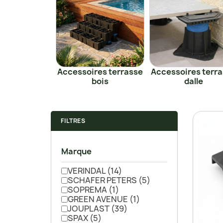
Accessoires terrasse
Accessoires terr
bois
dalle
FILTRES
Marque
VERINDAL
(14)
SCHAFER PETERS
(5)
SOPREMA
(1)
GREEN AVENUE
(1)
JOUPLAST
(39)
SPAX
(5)