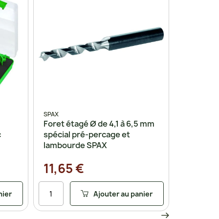
SPAX
Foret étagé Ø de 4,1 à 6,5 mm
c
spécial pré-percage et
lambourde SPAX
11,65 €
nier
Ajouter au panier