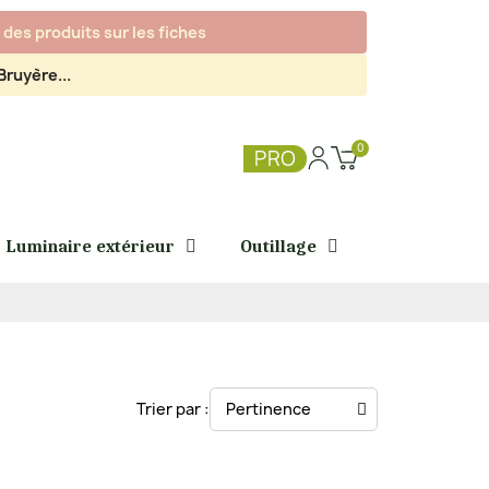
des produits sur les fiches
ruyère...
PRO
Luminaire extérieur
Outillage
Trier par :