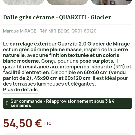
Dalle grès cérame - QUARZITI - Glacier
Marque
MIRAGE
Réf.
MIR-BDQ9-QR01-60120
Le
carrelage extérieur Quarziti 2.0 Glacier de Mirage
est un
grès cérame pleine masse
, inspiré de
la pierre
naturelle
, avec
une finition texturée et un coloris
blanc moderne
. Conçu pour une
pose sur plots
, il
garantit
résistance aux intempéries, sécurité (R11) et
facilité d’entretien
. Disponible en
60x60 cm (vendu
par lot de 2), 45x90 cm et 60x120 cm
, il est idéal pour
des terrasses lumineuses et élégantes.
Plus de détails
Sur commande - Réapprovisionnement sous 3 à 4
semaines
54,50 €
TTC