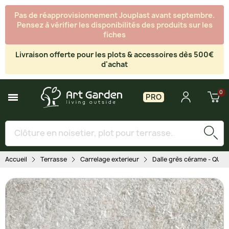
Pas de réapprovisionnement Jouplast avant septembre.
Pensez à vérifier les disponibilités des produits sur les
fiches
Livraison offerte pour les plots & accessoires dès 500€
d'achat
PRO
Accueil
Terrasse
Carrelage exterieur
Dalle grès cérame - QUARZ