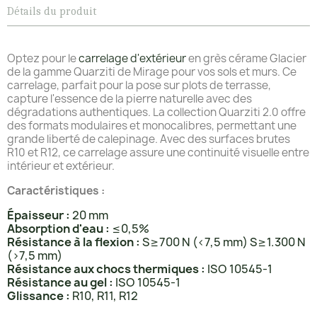
Détails du produit
Optez pour le
carrelage d'extérieur
en grès cérame Glacier
de la gamme Quarziti de Mirage pour vos sols et murs. Ce
carrelage, parfait pour la pose sur plots de terrasse,
capture l'essence de la pierre naturelle avec des
dégradations authentiques. La collection Quarziti 2.0 offre
des formats modulaires et monocalibres, permettant une
grande liberté de calepinage. Avec des surfaces brutes
R10 et R12, ce carrelage assure une continuité visuelle entre
intérieur et extérieur.
Caractéristiques :
Épaisseur :
20 mm
Absorption d'eau :
≤0,5%
Résistance à la flexion :
S≥700 N (<7,5 mm) S≥1.300 N
(>7,5 mm)
Résistance aux chocs thermiques :
ISO 10545-1
Résistance au gel :
ISO 10545-1
Glissance :
R10, R11, R12