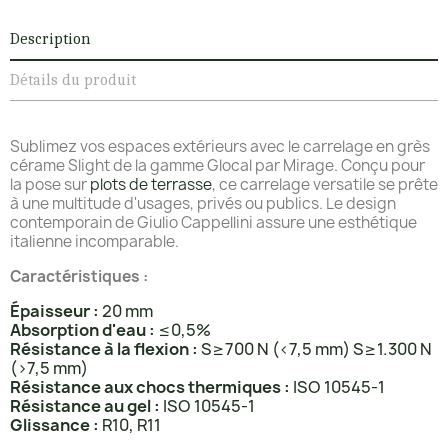
Description
Détails du produit
Sublimez vos espaces extérieurs avec le carrelage en grès
cérame Slight de la gamme Glocal par Mirage. Conçu pour
la pose sur
plots de terrasse
, ce carrelage versatile se prête
à une multitude d'usages, privés ou publics. Le design
contemporain de Giulio Cappellini assure une esthétique
italienne incomparable.
Caractéristiques :
Épaisseur :
20 mm
Absorption d'eau :
≤0,5%
Résistance à la flexion :
S≥700 N (<7,5 mm) S≥1.300 N
(>7,5 mm)
Résistance aux chocs thermiques :
ISO 10545-1
Résistance au gel :
ISO 10545-1
Glissance :
R10, R11