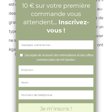
est conseillé
de prévoir une couche de gravier de 2 cm au-
dessus des dalles de
manière à ce que l’épaisseur de la couche de
gravier soit de 1 cm
après un certain temps. Il convient de choisir un
type de gravier
provenant d’une roche dure pour que le gravier
ne se désagrège pas
au fil du temps. Ces types de graviers ont
également moins tendance
à favoriser la formation de mousse.