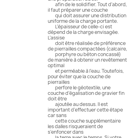
afin de le solidifier. Tout d’abord,
il faut préparer une couche
qui doit assurer une distribution
uniforme de la charge portante.
L’épaisseur de celle-ci est
dépend de la charge envisagée.
L’assise
doit être réalisée de préférence
de pierrailles compactées (calcaire,
porphyre ou béton concassé)
de manière à obtenir un revêtement
optimal
et perméable à l’eau. Toutefois,
pour éviter que la couche de
pierrailles
perfore le géotextile, une
couche d’égalisation de gravier fin
doit être
ajoutée au dessus. Il est
important d’effectuer cette étape
car sans
cette couche supplémentaire
les dalles risqueraient de
s’enfoncer dans
la terre avec le temps. Si votre