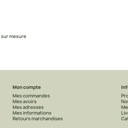
r sur mesure
Mon compte
In
Mes commandes
Pr
Mes avoirs
No
Mes adresses
Me
Mes informations
Liv
Retours marchandises
Ca