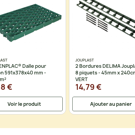
LAST
JOUPLAST
NPLAC® Dalle pour
2 Bordures DELIMA Joupl
n 591x378x40 mm -
8 piquets - 45mm x 240c
2m²
VERT
88 €
14,79 €
Voir le produit
Ajouter au panier