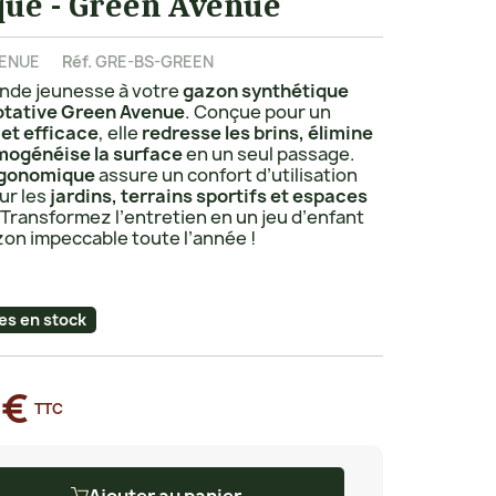
que - Green Avenue
VENUE
Réf.
GRE-BS-GREEN
nde jeunesse à votre
gazon synthétique
otative Green Avenue
. Conçue pour un
 et efficace
, elle
redresse les brins, élimine
omogénéise la surface
en un seul passage.
rgonomique
assure un confort d’utilisation
our les
jardins, terrains sportifs et espaces
 Transformez l’entretien en un jeu d’enfant
zon impeccable toute l’année !
les en stock
 €
TTC
Ajouter au panier