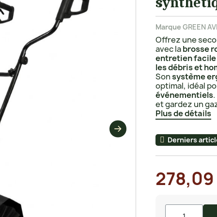
synthéti
Marque
GREEN A
Offrez une seco
avec la
brosse r
entretien facile
les débris et h
Son
système e
optimal, idéal p
événementiels
.
et gardez un ga
Plus de détails
Derniers artic
278,09