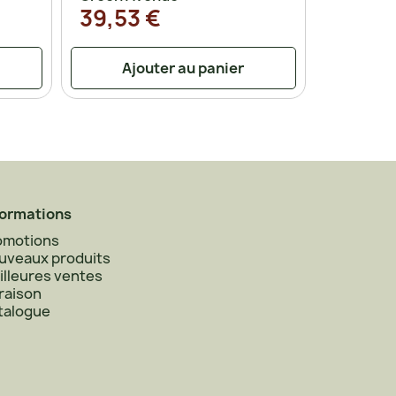
39,53 €
Ajouter au panier
formations
omotions
uveaux produits
illeures ventes
raison
talogue