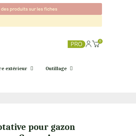
des produits sur les fiches
PRO
re extérieur
Outillage
otative pour gazon