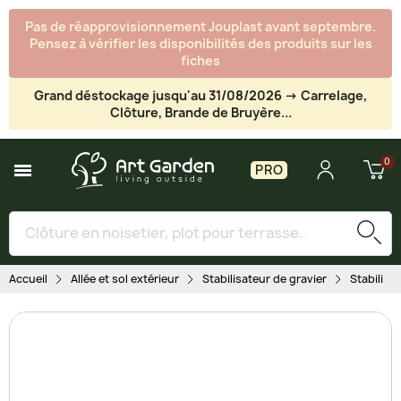
Pas de réapprovisionnement Jouplast avant septembre.
Pensez à vérifier les disponibilités des produits sur les
fiches
Grand déstockage jusqu'au 31/08/2026 -> Carrelage,
Clôture, Brande de Bruyère...
PRO
Accueil
Allée et sol extérieur
Stabilisateur de gravier
Stabilisa